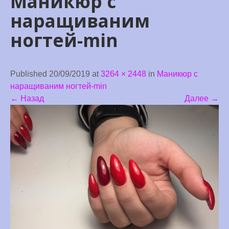
Маникюр с
наращиваним
ногтей-min
Published 20/09/2019 at
3264 × 2448
in
Маникюр с
наращиваним ногтей-min
←
Назад
Далее
→