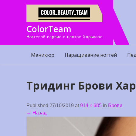
Skip
to
content
ColorTeam
Ногтевой сервис в центре Харькова
Маникюр
Наращивание ногтей
Пе
Тридинг Брови Хар
Published 27/10/2019 at
914 × 685
in
Брови
←
Назад