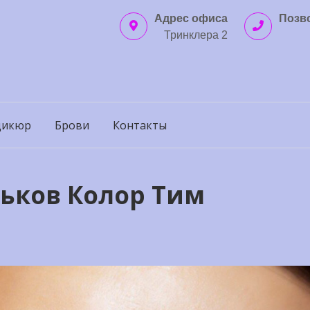
Адрес офиса
Позв
Тринклера 2
дикюр
Брови
Контакты
ьков Колор Тим