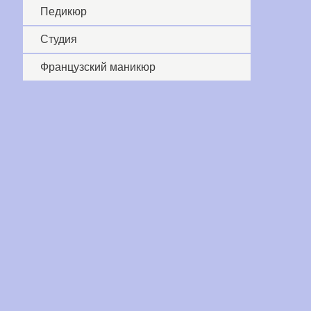
Педикюр
Студия
Французский маникюр